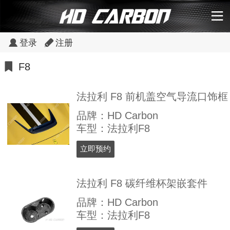
登录
注册
F8
法拉利 F8 前机盖空气导流口饰框
品牌：HD Carbon
车型：法拉利F8
立即预约
法拉利 F8 碳纤维杯架嵌套件
品牌：HD Carbon
车型：法拉利F8