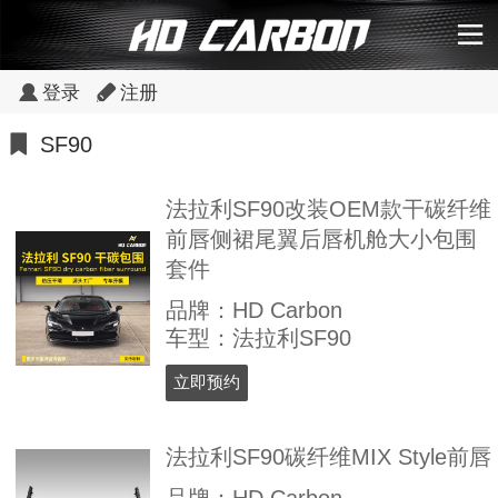
登录
注册
SF90
法拉利SF90改装OEM款干碳纤维
前唇侧裙尾翼后唇机舱大小包围
套件
品牌：HD Carbon
车型：法拉利SF90
立即预约
法拉利SF90碳纤维MIX Style前唇
品牌：HD Carbon