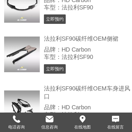
车型：法拉利SF90
立即预约
法拉利SF90碳纤维OEM侧裙
品牌：HD Carbon
车型：法拉利SF90
立即预约
法拉利SF90碳纤维OEM车身进风
口
品牌：HD Carbon
车型：法拉利SF90
立即预约
电话咨询
信息咨询
在线地图
在线留言