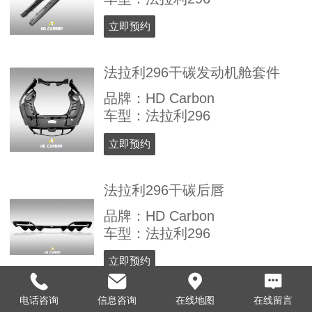
立即预约
法拉利296干碳发动机舱套件
品牌：HD Carbon
车型：法拉利296
立即预约
法拉利296干碳后唇
品牌：HD Carbon
车型：法拉利296
立即预约
电话咨询
信息咨询
在线地图
在线留言
法拉利296干碳镜壳