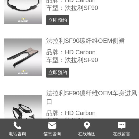
车型：法拉利SF90
立即预约
法拉利SF90碳纤维OEM侧裙
品牌：HD Carbon
车型：法拉利SF90
立即预约
法拉利SF90碳纤维OEM车身进风
口
品牌：HD Carbon
车型：法拉利SF90
立即预约
电话咨询
信息咨询
在线地图
在线留言